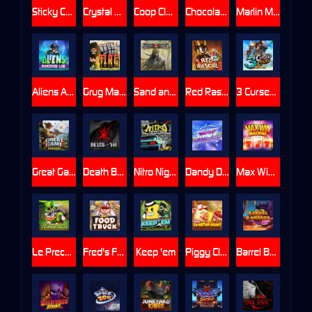
Sticky Candyland
Crystal Robot
Coop Clash
Chocolate Rocket
Marlin Masters Atlantis
Aliens Among Us
Grug Make Fire
Sand and Ashes
Red Rascal™
3 Cursed Chests™
Great Game Rockies
Death Becomes You
Nitro Nights
Dandy Diamonds
Max Win Machine
Le Prechaun
Fred's Food Truck
Keep 'em
Piggy Cluster Hunt
Barrel Bonanza