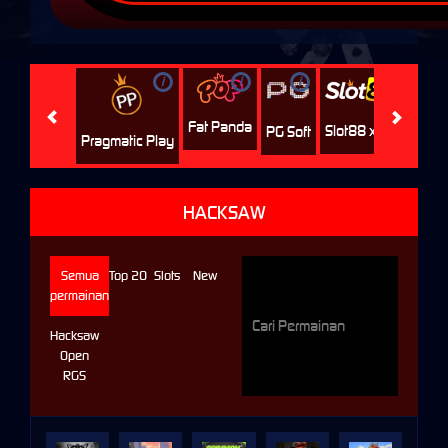
i
i
i
i
i
Facha
Fat Panda
Slot88 x PP
PG Soft
Pragmatic Play
HACKSAW
Semua
Top 20
Slots
New
permainan
Hacksaw
Open
RGS