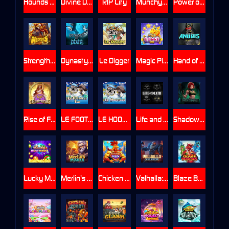
Hounds Of Hell
Divine Drop
RIP City
Munchy Milo
Power of 10
Strength Of Hercules
Dynasty of Death
Le Digger
Magic Piggy OG
Hand of Anubis
Rise of Fortuna
LE FOOTBALL FAN
LE HOOLIGAN
Life and Death
Shadow Treasure
Lucky Multifruit
Merlin's Mania
Chicken Man
Valhalla: Wild Winter
Blaze Buddies