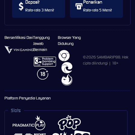
Deposit
Penarikan
Rata-rata 3 Menit
Rata-rata 5 Menit
Bersertifikasi Dari
Tanggung
Browser Yang
Jawab
Didukung
Bermain
©2026 SAMBARJP88. Hak
cipta dilindungi | 18+
Platform Penyedia Layanan
Slots