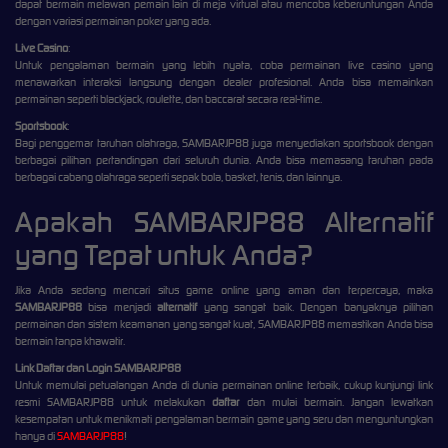
dapat bermain melawan pemain lain di meja virtual atau mencoba keberuntungan Anda
dengan variasi permainan poker yang ada.
Live Casino
:
Untuk pengalaman bermain yang lebih nyata, coba permainan live casino yang
menawarkan interaksi langsung dengan dealer profesional. Anda bisa memainkan
permainan seperti blackjack, roulette, dan baccarat secara real-time.
Sportsbook
:
Bagi penggemar taruhan olahraga, SAMBARJP88 juga menyediakan sportsbook dengan
berbagai pilihan pertandingan dari seluruh dunia. Anda bisa memasang taruhan pada
berbagai cabang olahraga seperti sepak bola, basket, tenis, dan lainnya.
Apakah SAMBARJP88 Alternatif
yang Tepat untuk Anda?
Jika Anda sedang mencari situs game online yang aman dan terpercaya, maka
SAMBARJP88
bisa menjadi
alternatif
yang sangat baik. Dengan banyaknya pilihan
permainan dan sistem keamanan yang sangat kuat, SAMBARJP88 memastikan Anda bisa
bermain tanpa khawatir.
Link Daftar dan Login SAMBARJP88
Untuk memulai petualangan Anda di dunia permainan online terbaik, cukup kunjungi link
resmi SAMBARJP88 untuk melakukan
daftar
dan mulai bermain. Jangan lewatkan
kesempatan untuk menikmati pengalaman bermain game yang seru dan menguntungkan
hanya di
SAMBARJP88
!