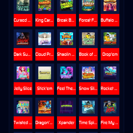
Cursed Seas
King Carrot
Break Bones
Forest Fortune
Buffalo Stack'n'Sync
Dark Summoning
Cloud Princess
Shaolin Master
Book of Time
Drop'em
Jelly Slice
Stick'em
Feel The Beat
Snow Slingers
Rocket Reels
Twisted Lab
Dragon’s Domain
Xpander
Time Spinners
Fire My Laser