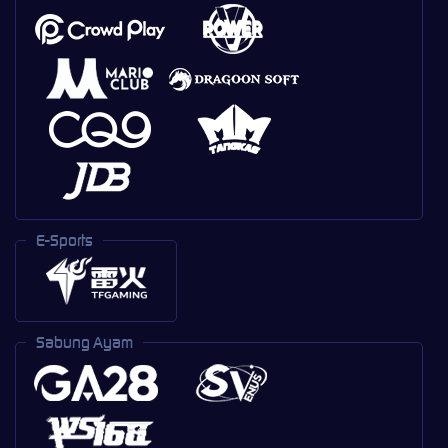
E-Sports
Sabung Ayam