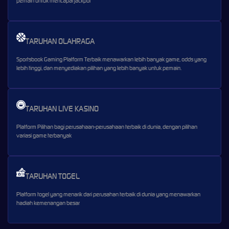
pemain untuk mencapai jackpot
TARUHAN OLAHRAGA
Sportsbook Gaming Platform Terbaik menawarkan lebih banyak game, odds yang
lebih tinggi, dan menyediakan pilihan yang lebih banyak untuk pemain.
TARUHAN LIVE KASINO
Platform Pilihan bagi perusahaan-perusahaan terbaik di dunia, dengan pilihan
variasi game terbanyak
TARUHAN TOGEL
Platform togel yang menarik dari perusahan terbaik di dunia yang menawarkan
hadiah kemenangan besar