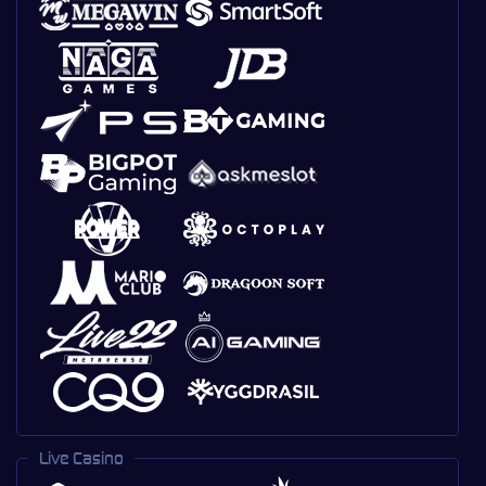
Live Casino