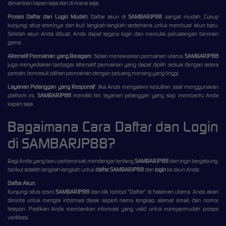
dimainkan kapan saja dan di mana saja.
Proses Daftar dan Login Mudah
: Daftar akun di
SAMBARJP88
sangat mudah. Cukup
kunjungi situs resminya dan ikuti langkah-langkah sederhana untuk membuat akun baru.
Setelah akun Anda dibuat, Anda dapat segera login dan memulai petualangan bermain
game.
Alternatif Permainan yang Beragam
: Selain menawarkan permainan utama,
SAMBARJP88
juga menyediakan berbagai alternatif permainan yang dapat dipilih sesuai dengan selera
pemain, termasuk pilihan permainan dengan peluang menang yang tinggi.
Layanan Pelanggan yang Responsif
: Jika Anda mengalami kesulitan saat menggunakan
platform ini,
SAMBARJP88
memiliki tim layanan pelanggan yang siap membantu Anda
kapan saja.
Bagaimana Cara Daftar dan Login
di SAMBARJP88?
Bagi Anda yang baru pertama kali mendengar tentang
SAMBARJP88
dan ingin bergabung,
berikut adalah langkah-langkah untuk
daftar SAMBARJP88
dan
login
ke akun Anda:
Daftar Akun
:
Kunjungi situs resmi
SAMBARJP88
dan klik tombol "Daftar" di halaman utama. Anda akan
diminta untuk mengisi informasi dasar seperti nama lengkap, alamat email, dan nomor
telepon. Pastikan Anda memberikan informasi yang valid untuk mempermudah proses
verifikasi.