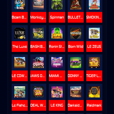
Beam Boys
Monkey Frenzy 2: Boss is Here!
Spinman
BULLETS AND BOUNTY
SMOKING DRAGON
The Luxe
BASH BROS
Ronin Stackways
Born Wild
LE ZEUS
LE COWBOY
JAWS OF JUSTICE
MIAMI MAYHEM
DONNY AND DANNY
TIGER LEGENDS
Le Fisherman
DEAL WITH DEATH
LE KING
Darkside Prairie: Magical Beast
Raidmark