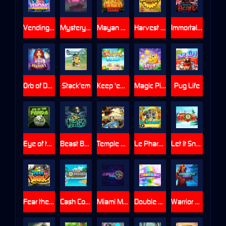
Vending Machine
Mystery Motel
Mayan Stackways
Harvest Wilds
Immortal Desire
Orb of Destiny
Stack'em
Keep 'em Cool
Magic Piggy
Pug Life
Eye of the Panda
Beast Below
Temple of Torment
Le Pharaoh
Let It Snow
Fear the Dark
Cash Compass
Miami Multiplier
Double Rainbow
Warrior Ways