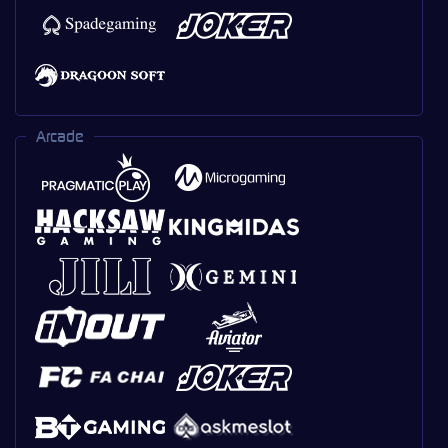
Arcade