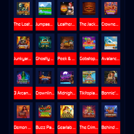
The Lost Book of Mummy’s Curse
Jumpasaurs
Leatherheads
The Jack & Rose
Crowned Corners
Junkyard Kings 2
Ghostly Hallows
Peek & Pounce
Gobstopper Grind
Avalanche
3 Arcane Cauldrons
Crownlings Clusters
Midnight Mirage
Tikitopia BoosterBelt
Bonnie's Buccaneers
Demon Queen
Buzz Patrol
Gearlab Genius
The Crime File
Behind Bars: Masterplan