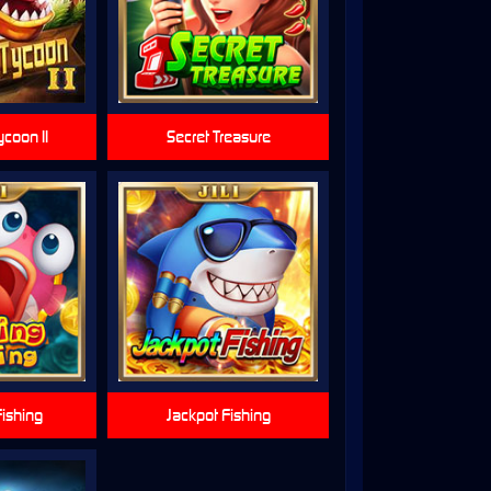
ycoon II
Secret Treasure
ishing
Jackpot Fishing