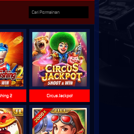
shing 2
Circus Jackpot