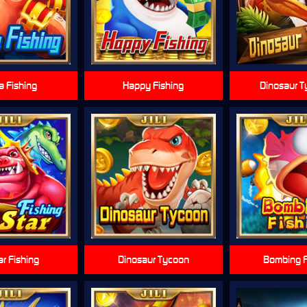
 Fishing
Happy Fishing
Dinosaur T
tar Fishing
Dinosaur Tycoon
Bombing F