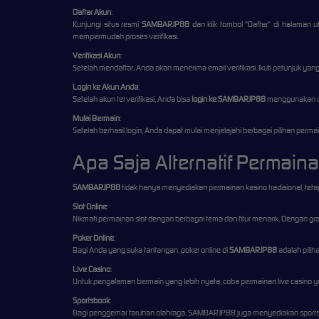
Daftar Akun
:
Kunjungi situs resmi
SAMBARJP88
dan klik tombol "Daftar" di halaman 
mempermudah proses verifikasi.
Verifikasi Akun
:
Setelah mendaftar, Anda akan menerima email verifikasi. Ikuti petunjuk ya
Login ke Akun Anda
:
Setelah akun terverifikasi, Anda bisa
login ke SAMBARJP88
menggunakan us
Mulai Bermain
:
Setelah berhasil login, Anda dapat mulai menjelajahi berbagai pilihan perma
Apa Saja Alternatif Permai
SAMBARJP88
tidak hanya menyediakan permainan kasino tradisional, teta
Slot Online
:
Nikmati permainan slot dengan berbagai tema dan fitur menarik. Dengan
Poker Online
:
Bagi Anda yang suka tantangan, poker online di
SAMBARJP88
adalah pilih
Live Casino
:
Untuk pengalaman bermain yang lebih nyata, coba permainan live casino ya
Sportsbook
:
Bagi penggemar taruhan olahraga, SAMBARJP88 juga menyediakan sportsbook