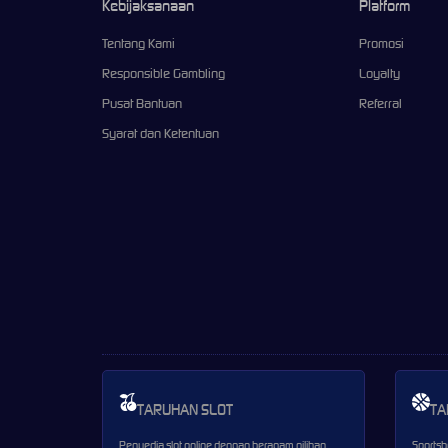
Kebijaksanaan
Platform
Tentang Kami
Promosi
Responsible Gambling
Loyalty
Pusat Bantuan
Referral
Syarat dan Ketentuan
TARUHAN SLOT
TA
Penyedia slot online dengan beragam pilihan
Sportsb