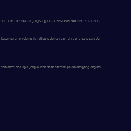
an dan sistem keamanan yang sangat kuat, SAMBARJP88 memastikan Anda
an kesempatan untuk menikmati pengalaman bermain game yang seru dan
ra daftar dan login yang mudah, serta alternatif permainan yang lengkap,