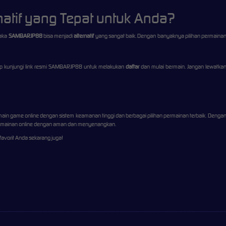
tif yang Tepat untuk Anda?
maka
SAMBARJP88
bisa menjadi
alternatif
yang sangat baik. Dengan banyaknya pilihan permain
kup kunjungi link resmi SAMBARJP88 untuk melakukan
daftar
dan mulai bermain. Jangan lewatk
n game online dengan sistem keamanan tinggi dan berbagai pilihan permainan terbaik. Dengan ca
 permainan online dengan aman dan menyenangkan.
avorit Anda sekarang juga!