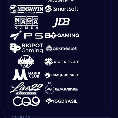
Live Casino