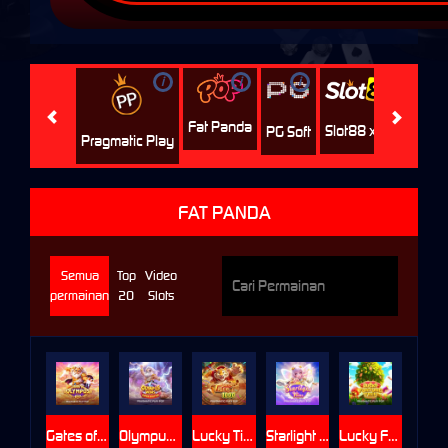
i
i
i
i
i
Facha
Fat Panda
Slot88 x PP
PG Soft
Pragmatic Play
FAT PANDA
Semua
Top
Video
permainan
20
Slots
Gates of Olympus POP
Olympus Wins
Lucky Tiger 1000
Starlight Wins
Lucky Fortune Tree