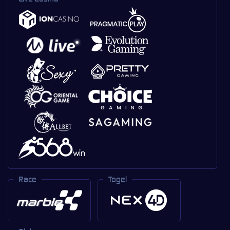
Race
Togel