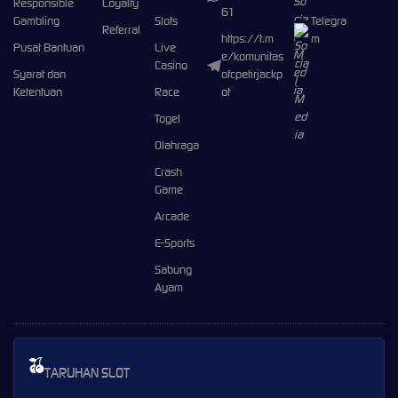
Responsible
Loyalty
61
Gambling
Slots
Telegra
Referral
https://t.m
m
Pusat Bantuan
Live
e/komunitas
Casino
Syarat dan
ofcpetirjackp
Ketentuan
Race
ot
Togel
Olahraga
Crash
Game
Arcade
E-Sports
Sabung
Ayam
TARUHAN SLOT