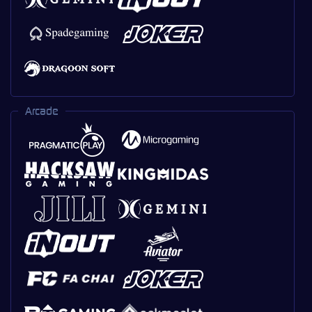
Arcade