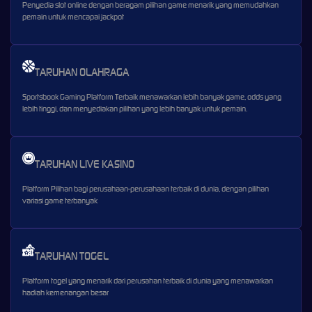
Penyedia slot online dengan beragam pilihan game menarik yang memudahkan
pemain untuk mencapai jackpot
TARUHAN OLAHRAGA
Sportsbook Gaming Platform Terbaik menawarkan lebih banyak game, odds yang
lebih tinggi, dan menyediakan pilihan yang lebih banyak untuk pemain.
TARUHAN LIVE KASINO
Platform Pilihan bagi perusahaan-perusahaan terbaik di dunia, dengan pilihan
variasi game terbanyak
TARUHAN TOGEL
Platform togel yang menarik dari perusahan terbaik di dunia yang menawarkan
hadiah kemenangan besar