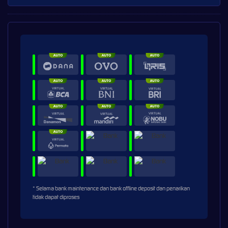
* Selama bank maintenance dan bank offline deposit dan penarikan
tidak dapat diproses