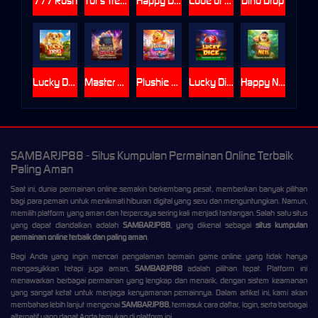
777 Rush
Tut's Treasure Tower
Happy Dragon
Code of Cairo
Dino Drop
Lucky Dog
Master Gems
Plushie Wins
Lucky Dice
Happy Nets
SAMBARJP88 - Situs Kumpulan Permainan Online Terbaik
Paling Aman
Saat ini, dunia permainan online semakin berkembang pesat, memberikan banyak pilihan
bagi para pemain untuk menikmati hiburan digital yang seru dan menguntungkan. Namun,
memilih platform yang aman dan terpercaya sering kali menjadi tantangan. Salah satu situs
yang dapat diandalkan adalah
SAMBARJP88
, yang dikenal sebagai
situs kumpulan
permainan online terbaik dan paling aman
.
Bagi Anda yang ingin mencari pengalaman bermain game online yang tidak hanya
mengasyikkan tetapi juga aman,
SAMBARJP88
adalah pilihan tepat. Platform ini
menawarkan berbagai permainan yang lengkap dan menarik, dengan sistem keamanan
yang sangat ketat untuk menjaga kenyamanan pemainnya. Dalam artikel ini, kami akan
membahas lebih lanjut mengenai
SAMBARJP88
, termasuk cara daftar, login, serta berbagai
alternatif yang dapat Anda temukan di platform ini.