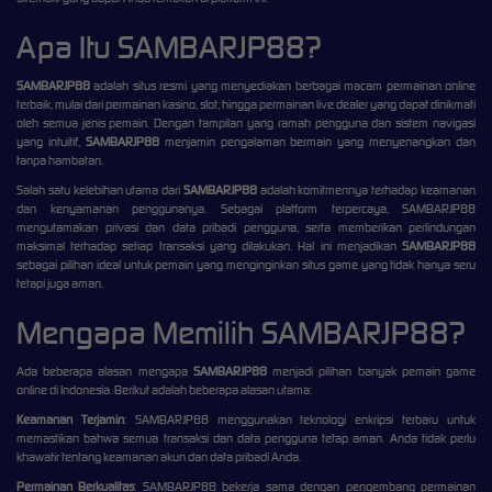
Apa Itu SAMBARJP88?
SAMBARJP88
adalah situs resmi yang menyediakan berbagai macam permainan online
terbaik, mulai dari permainan kasino, slot, hingga permainan live dealer yang dapat dinikmati
oleh semua jenis pemain. Dengan tampilan yang ramah pengguna dan sistem navigasi
yang intuitif,
SAMBARJP88
menjamin pengalaman bermain yang menyenangkan dan
tanpa hambatan.
Salah satu kelebihan utama dari
SAMBARJP88
adalah komitmennya terhadap keamanan
dan kenyamanan penggunanya. Sebagai platform terpercaya, SAMBARJP88
mengutamakan privasi dan data pribadi pengguna, serta memberikan perlindungan
maksimal terhadap setiap transaksi yang dilakukan. Hal ini menjadikan
SAMBARJP88
sebagai pilihan ideal untuk pemain yang menginginkan situs game yang tidak hanya seru
tetapi juga aman.
Mengapa Memilih SAMBARJP88?
Ada beberapa alasan mengapa
SAMBARJP88
menjadi pilihan banyak pemain game
online di Indonesia. Berikut adalah beberapa alasan utama:
Keamanan Terjamin
: SAMBARJP88 menggunakan teknologi enkripsi terbaru untuk
memastikan bahwa semua transaksi dan data pengguna tetap aman. Anda tidak perlu
khawatir tentang keamanan akun dan data pribadi Anda.
Permainan Berkualitas
: SAMBARJP88 bekerja sama dengan pengembang permainan