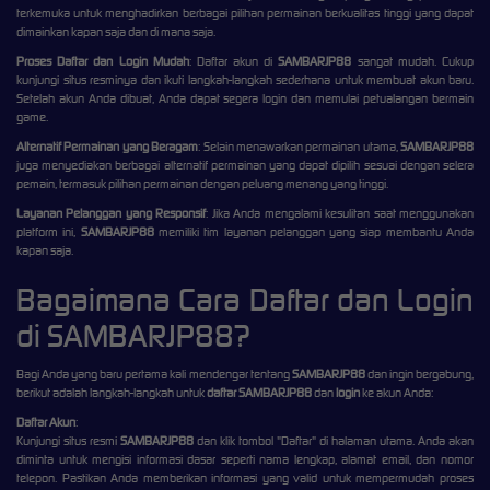
terkemuka untuk menghadirkan berbagai pilihan permainan berkualitas tinggi yang dapat
dimainkan kapan saja dan di mana saja.
Proses Daftar dan Login Mudah
: Daftar akun di
SAMBARJP88
sangat mudah. Cukup
kunjungi situs resminya dan ikuti langkah-langkah sederhana untuk membuat akun baru.
Setelah akun Anda dibuat, Anda dapat segera login dan memulai petualangan bermain
game.
Alternatif Permainan yang Beragam
: Selain menawarkan permainan utama,
SAMBARJP88
juga menyediakan berbagai alternatif permainan yang dapat dipilih sesuai dengan selera
pemain, termasuk pilihan permainan dengan peluang menang yang tinggi.
Layanan Pelanggan yang Responsif
: Jika Anda mengalami kesulitan saat menggunakan
platform ini,
SAMBARJP88
memiliki tim layanan pelanggan yang siap membantu Anda
kapan saja.
Bagaimana Cara Daftar dan Login
di SAMBARJP88?
Bagi Anda yang baru pertama kali mendengar tentang
SAMBARJP88
dan ingin bergabung,
berikut adalah langkah-langkah untuk
daftar SAMBARJP88
dan
login
ke akun Anda:
Daftar Akun
:
Kunjungi situs resmi
SAMBARJP88
dan klik tombol "Daftar" di halaman utama. Anda akan
diminta untuk mengisi informasi dasar seperti nama lengkap, alamat email, dan nomor
telepon. Pastikan Anda memberikan informasi yang valid untuk mempermudah proses