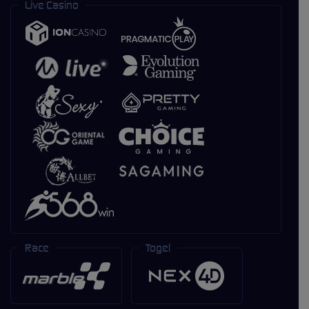
Live Casino
Race
Togel