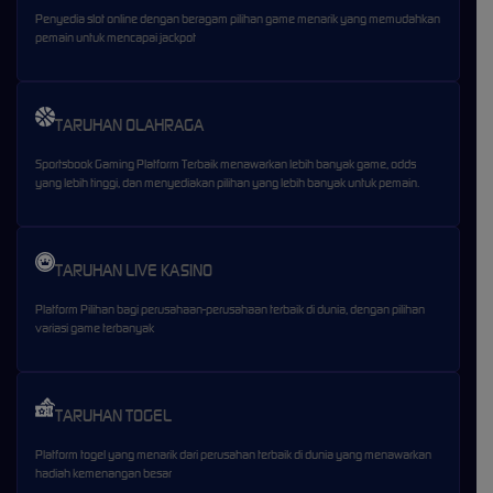
Penyedia slot online dengan beragam pilihan game menarik yang memudahkan
pemain untuk mencapai jackpot
TARUHAN OLAHRAGA
Sportsbook Gaming Platform Terbaik menawarkan lebih banyak game, odds
yang lebih tinggi, dan menyediakan pilihan yang lebih banyak untuk pemain.
TARUHAN LIVE KASINO
Platform Pilihan bagi perusahaan-perusahaan terbaik di dunia, dengan pilihan
variasi game terbanyak
TARUHAN TOGEL
Platform togel yang menarik dari perusahan terbaik di dunia yang menawarkan
hadiah kemenangan besar