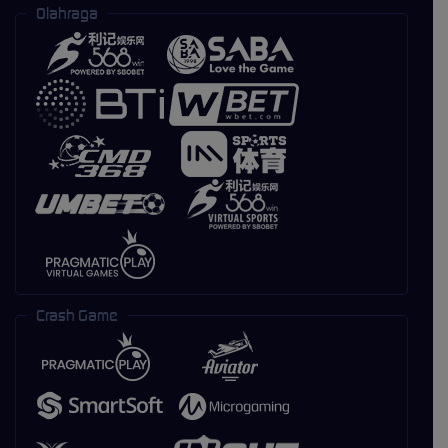
Olahraga
Crash Game