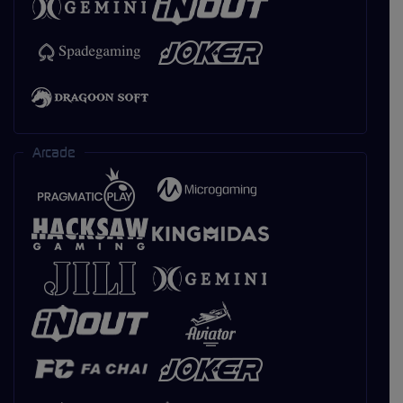
Arcade