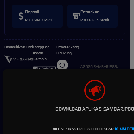
Deposit
Penarikan
Rata-rata 3 Menit
Rata-rata 5 Menit
Bersertifikasi Dari
Tanggung
Browser Yang
Jawab
Didukung
Bermain
©2026 SAMBARJP88.
Hak cipta dilindungi | 18+
Platform Penyedia Layanan
DOWNLOAD APLIKASI SAMBARJP8
Slots
❤️ DAPATKAN FREE KREDIT DENGAN:
KLAIM PET