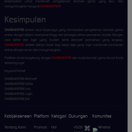
kesempatan untuk menikmati pengalaman bermain game yang seru dan
menguntungkan hanya di
SAMBARJP88
!
Kesimpulan
SAMBARJP88
adalah situs terpercaya yang memberikan pengalaman bermain game
online dengan sistem keamanan tinggi dan berbagai pilihan permainan terbaik. Dengan
cara daftar dan login yang mudah, serta alternatif permainan yang lengkap,
SAMBARJP88
adalah pilihan tepat bagi siapa saja yang ingin menikmati permainan
online dengan aman dan menyenangkan.
Pastikan Anda bergabung dengan
SAMBARJP88
dan mulai bermain game favorit Anda
sekarang juga!
Keyword terkait:
SAMBARJP88 Alternatif
SAMBARJP88 Daftar
SAMBARJP88 Link
SAMBARJP88 Login
SAMBARJP88 Slot
Kebijaksanaan
Platform
Kategori
Dukungan
Komunitas
Tentang Kami
Promosi
Hot
+628
Whatsa