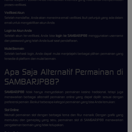
proses verifikasi.
Verifikasi Akun
:
Setelah mendaftar, Anda akan menerima email verifikasi. Ikuti petunjuk yang ada dalam
email untuk mengaktifkan akun Anda.
Login ke Akun Anda
:
Setelah akun terverifikasi, Anda bisa
login ke SAMBARJP88
menggunakan username
dan password yang telah Anda buat saat pendaftaran.
Mulai Bermain
:
Setelah berhasil login, Anda dapat mulai menjelajahi berbagai pilihan permainan yang
tersedia di platform dan mulai bermain.
Apa Saja Alternatif Permainan di
SAMBARJP88?
SAMBARJP88
tidak hanya menyediakan permainan kasino tradisional, tetapi juga
menawarkan berbagai alternatif permainan online yang dapat dipilih sesuai dengan
preferensi pemain. Berikut beberapa kategori permainan yang bisa Anda temukan:
Slot Online
:
Nikmati permainan slot dengan berbagai tema dan fitur menarik. Dengan grafik yang
memukau dan gameplay yang seru, permainan slot di SAMBARJP88 menawarkan
pengalaman bermain yang tidak terlupakan.