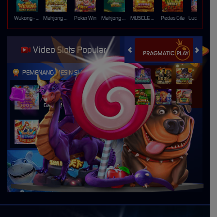
Wukong - Black Scatter
Mahjong Ways
Poker Win
Mahjong Ways 2
MUSCLE FORTUNE CAT
Pedas Gila
Lucky Neko
Video Slots Popular
PEMENANG MESIN SLOT
i****3
IDR
2,024,600.00
Gates of Olympus 1000
sw****3
IDR
1,718,700.00
Starlight Princess Super Scatter
ajaygus****7
IDR
1,711,000.00
Gates of Olympus™
ma****4
IDR
978,860.00
Gates of Olympus 1000