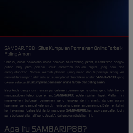
un
Un
And
A
SAMBARJP88 - Situs Kumpulan Permainan Online Terbaik
Paling Aman
Saat ini, dunia permainan online semakin berkembang pesat, memberikan banyak
pilihan bagi para pemain untuk menikmati hiburan digital yang seru dan
menguntungkan. Namun, memilih platform yang aman dan terpercaya sering kali
menjadi tantangan. Salah satu situs yang dapat diandalkan adalah
SAMBARJP88
, yang
dikenal sebagai
situs kumpulan permainan online terbaik dan paling aman
.
Bagi Anda yang ingin mencari pengalaman bermain game online yang tidak hanya
mengasyikkan tetapi juga aman,
SAMBARJP88
adalah pilihan tepat. Platform ini
menawarkan berbagai permainan yang lengkap dan menarik, dengan sistem
keamanan yang sangat ketat untuk menjaga kenyamanan pemainnya. Dalam artikel ini,
kami akan membahas lebih lanjut mengenai
SAMBARJP88
, termasuk cara daftar, login,
serta berbagai alternatif yang dapat Anda temukan di platform ini.
Apa Itu SAMBARJP88?