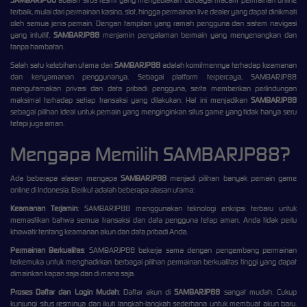
SAMBARJP88
adalah situs resmi yang menyediakan berbagai macam permainan online
terbaik, mulai dari permainan kasino, slot, hingga permainan live dealer yang dapat dinikmati
oleh semua jenis pemain. Dengan tampilan yang ramah pengguna dan sistem navigasi
yang intuitif,
SAMBARJP88
menjamin pengalaman bermain yang menyenangkan dan
tanpa hambatan.
Salah satu kelebihan utama dari
SAMBARJP88
adalah komitmennya terhadap keamanan
dan kenyamanan penggunanya. Sebagai platform terpercaya, SAMBARJP88
mengutamakan privasi dan data pribadi pengguna, serta memberikan perlindungan
maksimal terhadap setiap transaksi yang dilakukan. Hal ini menjadikan
SAMBARJP88
sebagai pilihan ideal untuk pemain yang menginginkan situs game yang tidak hanya seru
tetapi juga aman.
Mengapa Memilih SAMBARJP88?
Ada beberapa alasan mengapa
SAMBARJP88
menjadi pilihan banyak pemain game
online di Indonesia. Berikut adalah beberapa alasan utama:
Keamanan Terjamin
: SAMBARJP88 menggunakan teknologi enkripsi terbaru untuk
memastikan bahwa semua transaksi dan data pengguna tetap aman. Anda tidak perlu
khawatir tentang keamanan akun dan data pribadi Anda.
Permainan Berkualitas
: SAMBARJP88 bekerja sama dengan pengembang permainan
terkemuka untuk menghadirkan berbagai pilihan permainan berkualitas tinggi yang dapat
dimainkan kapan saja dan di mana saja.
Proses Daftar dan Login Mudah
: Daftar akun di
SAMBARJP88
sangat mudah. Cukup
kunjungi situs resminya dan ikuti langkah-langkah sederhana untuk membuat akun baru.