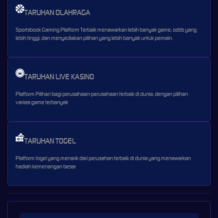
TARUHAN OLAHRAGA
Sportsbook Gaming Platform Terbaik menawarkan lebih banyak game, odds yang
lebih tinggi, dan menyediakan pilihan yang lebih banyak untuk pemain.
TARUHAN LIVE KASINO
Platform Pilihan bagi perusahaan-perusahaan terbaik di dunia, dengan pilihan
variasi game terbanyak
TARUHAN TOGEL
Platform togel yang menarik dari perusahan terbaik di dunia yang menawarkan
hadiah kemenangan besar