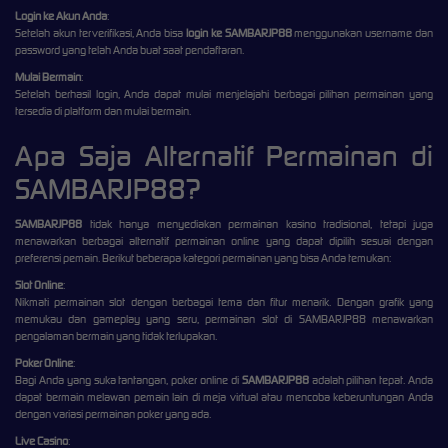
Login ke Akun Anda
:
Setelah akun terverifikasi, Anda bisa
login ke SAMBARJP88
menggunakan username dan
password yang telah Anda buat saat pendaftaran.
Mulai Bermain
:
Setelah berhasil login, Anda dapat mulai menjelajahi berbagai pilihan permainan yang
tersedia di platform dan mulai bermain.
Apa Saja Alternatif Permainan di
SAMBARJP88?
SAMBARJP88
tidak hanya menyediakan permainan kasino tradisional, tetapi juga
menawarkan berbagai alternatif permainan online yang dapat dipilih sesuai dengan
preferensi pemain. Berikut beberapa kategori permainan yang bisa Anda temukan:
Slot Online
:
Nikmati permainan slot dengan berbagai tema dan fitur menarik. Dengan grafik yang
memukau dan gameplay yang seru, permainan slot di SAMBARJP88 menawarkan
pengalaman bermain yang tidak terlupakan.
Poker Online
:
Bagi Anda yang suka tantangan, poker online di
SAMBARJP88
adalah pilihan tepat. Anda
dapat bermain melawan pemain lain di meja virtual atau mencoba keberuntungan Anda
dengan variasi permainan poker yang ada.
Live Casino
: