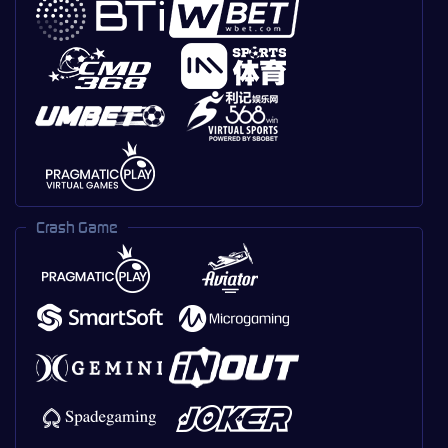
Crash Game