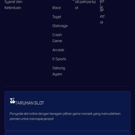
Syarat dan
ofcpetirjackp
Ketentuan
Race
ot
Togel
Olahraga
Crash
Game
Arcade
E-Sports
Sabung
Ayam
TARUHAN SLOT
Penyedia slot online dengan beragam pilihan game menarik yang memudahkan
pemain untuk mencapai jackpot