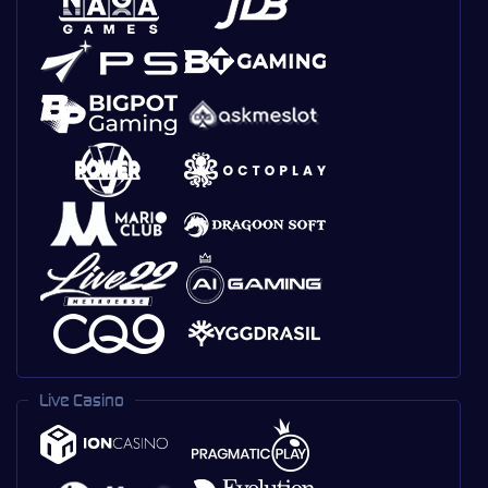
Live Casino