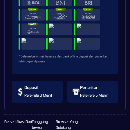
* Selama bank maintenance dan bank offline deposit dan penarikan
tidak dapat diproses
Deposit
Penarikan
Rata-rata 3 Menit
Rata-rata 5 Menit
Bersertifikasi Dari
Tanggung
Browser Yang
Jawab
Didukung