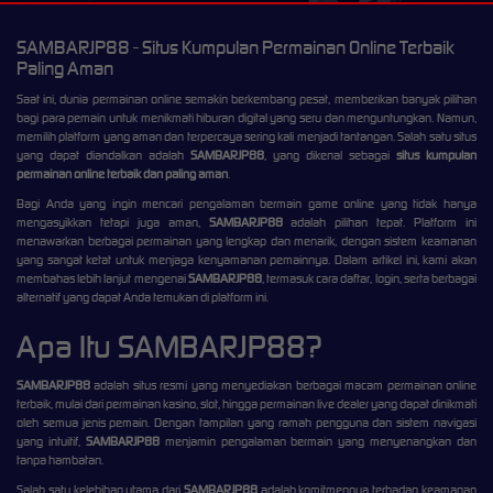
SAMBARJP88 - Situs Kumpulan Permainan Online Terbaik
Paling Aman
Saat ini, dunia permainan online semakin berkembang pesat, memberikan banyak pilihan
bagi para pemain untuk menikmati hiburan digital yang seru dan menguntungkan. Namun,
memilih platform yang aman dan terpercaya sering kali menjadi tantangan. Salah satu situs
yang dapat diandalkan adalah
SAMBARJP88
, yang dikenal sebagai
situs kumpulan
permainan online terbaik dan paling aman
.
Bagi Anda yang ingin mencari pengalaman bermain game online yang tidak hanya
mengasyikkan tetapi juga aman,
SAMBARJP88
adalah pilihan tepat. Platform ini
menawarkan berbagai permainan yang lengkap dan menarik, dengan sistem keamanan
yang sangat ketat untuk menjaga kenyamanan pemainnya. Dalam artikel ini, kami akan
membahas lebih lanjut mengenai
SAMBARJP88
, termasuk cara daftar, login, serta berbagai
alternatif yang dapat Anda temukan di platform ini.
Apa Itu SAMBARJP88?
SAMBARJP88
adalah situs resmi yang menyediakan berbagai macam permainan online
terbaik, mulai dari permainan kasino, slot, hingga permainan live dealer yang dapat dinikmati
oleh semua jenis pemain. Dengan tampilan yang ramah pengguna dan sistem navigasi
yang intuitif,
SAMBARJP88
menjamin pengalaman bermain yang menyenangkan dan
tanpa hambatan.
Salah satu kelebihan utama dari
SAMBARJP88
adalah komitmennya terhadap keamanan