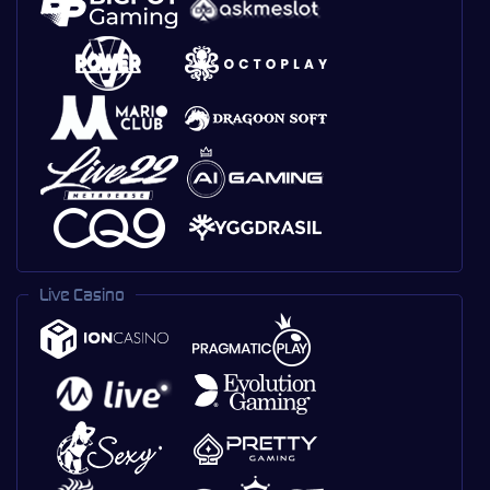
Live Casino