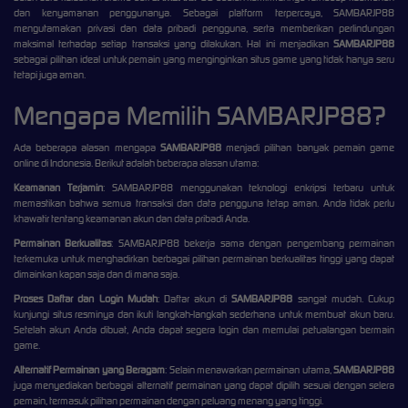
dan kenyamanan penggunanya. Sebagai platform terpercaya, SAMBARJP88
mengutamakan privasi dan data pribadi pengguna, serta memberikan perlindungan
maksimal terhadap setiap transaksi yang dilakukan. Hal ini menjadikan
SAMBARJP88
sebagai pilihan ideal untuk pemain yang menginginkan situs game yang tidak hanya seru
tetapi juga aman.
Mengapa Memilih SAMBARJP88?
Ada beberapa alasan mengapa
SAMBARJP88
menjadi pilihan banyak pemain game
online di Indonesia. Berikut adalah beberapa alasan utama:
Keamanan Terjamin
: SAMBARJP88 menggunakan teknologi enkripsi terbaru untuk
memastikan bahwa semua transaksi dan data pengguna tetap aman. Anda tidak perlu
khawatir tentang keamanan akun dan data pribadi Anda.
Permainan Berkualitas
: SAMBARJP88 bekerja sama dengan pengembang permainan
terkemuka untuk menghadirkan berbagai pilihan permainan berkualitas tinggi yang dapat
dimainkan kapan saja dan di mana saja.
Proses Daftar dan Login Mudah
: Daftar akun di
SAMBARJP88
sangat mudah. Cukup
kunjungi situs resminya dan ikuti langkah-langkah sederhana untuk membuat akun baru.
Setelah akun Anda dibuat, Anda dapat segera login dan memulai petualangan bermain
game.
Alternatif Permainan yang Beragam
: Selain menawarkan permainan utama,
SAMBARJP88
juga menyediakan berbagai alternatif permainan yang dapat dipilih sesuai dengan selera
pemain, termasuk pilihan permainan dengan peluang menang yang tinggi.