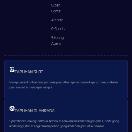
Crash
Game
Arcade
E-Sports
Sabung
Ayam
TARUHAN SLOT
Penyedia slot online dengan beragam pilihan game menarik yang memudahkan
pemain untuk mencapai jackpot
TARUHAN OLAHRAGA
Sportsbook Gaming Platform Terbaik menawarkan lebih banyak game, odds yang
lebih tinggi, dan menyediakan pilihan yang lebih banyak untuk pemain.