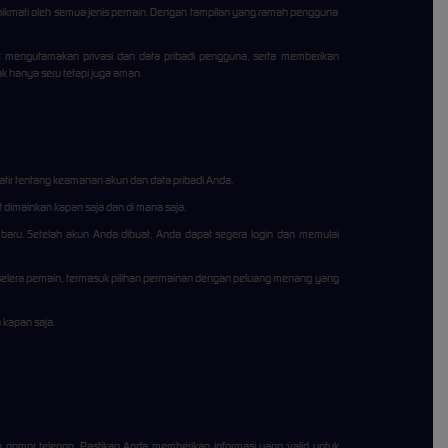
 dinikmati oleh semua jenis pemain. Dengan tampilan yang ramah pengguna
engutamakan privasi dan data pribadi pengguna, serta memberikan
k hanya seru tetapi juga aman.
tir tentang keamanan akun dan data pribadi Anda.
dimainkan kapan saja dan di mana saja.
baru. Setelah akun Anda dibuat, Anda dapat segera login dan memulai
n selera pemain, termasuk pilihan permainan dengan peluang menang yang
kapan saja.
an nomor telepon. Pastikan Anda memberikan informasi yang valid untuk