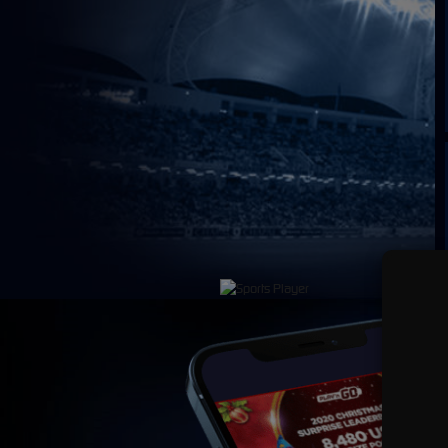
j****w
IDR
737,220.00
Gates of Olympus Super
Scatter
j****w
IDR
607,680.00
Gates of Olympus Super
Scatter
uw****8
IDR
577,100.00
Gates of Olympus 1000
nugroh****i
IDR
506,336.00
Mahjong Wins Triple Pot
ayubsa****2
IDR
460,200.00
Mahjong Wins 3 – Black
Scatter
rudi****5
IDR
413,100.00
Gates of Olympus Super