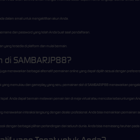
g ada dalam email untuk mengaktifkan akun Anda.
name dan password yang telah Anda buat saat pendaftaran.
an yang tersedia di platform dan mulai bermain.
nan di SAMBARJP88?
 juga menawarkan berbagai alternatif permainan online yang dapat dipilih sesuai dengan prefere
rafik yang memukau dan gameplay yang seru, permainan slot di SAMBARJP88 menawarkan pengala
n tepat. Anda dapat bermain melawan pemain lain di meja virtual atau mencoba keberuntungan An
 menawarkan interaksi langsung dengan dealer profesional. Anda bisa memainkan permainan seperti
engan berbagai pilihan pertandingan dari seluruh dunia. Anda bisa memasang taruhan pada berb