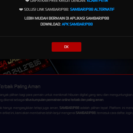
❤️ DAPATKAN FREE KREDIT DENGAN:
KLAIM PETIR
❤️ SOLUSI LINK SAMBARJP88:
SAMBARJP88 ALTERNATIF
SAMBAR
App
LEBIH MUDAH BERMAIN DI APLIKASI SAMBARJP88
DOWNLOAD:
APK SAMBARJP88
Panduan in
Pindai kode QR
untuk Unduh
OK
Android APK
erbaik Paling Aman
anyak pilihan bagi para pemain untuk menikmati hiburan digital yang seru dan menguntungkan.
ng dikenal sebagai
situs kumpulan permainan online terbaik dan paling aman
.
ak hanya mengasyikkan tetapi juga aman,
SAMBARJP88
adalah pilihan tepat. Platform ini m
rtikel ini, kami akan membahas lebih lanjut mengenai
SAMBARJP88
, termasuk cara daftar, logi