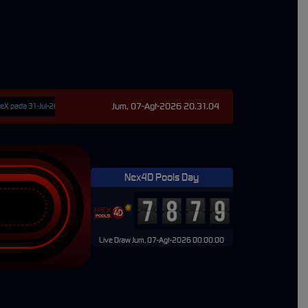
Jum, 07-Agt-2026 20.31.04
1-Jul-2026 dari 00.00.00 sampai 31-Jul-2027 00.00.00. Selama waktu ini, MarbleX permainan 
Nex4D Pools Day
Live Draw Jum, 07-Agt-2026 00.00.00