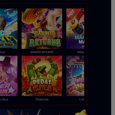
Zeus
BANDITO RETURNS
Mahjong Magic
r Zeus
Pedas Gila
Lucky Neko