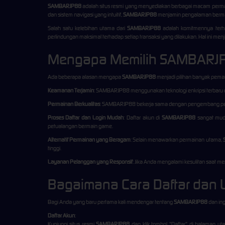
SAMBARJP88
adalah situs resmi yang menyediakan berbagai macam permaina
dan sistem navigasi yang intuitif,
SAMBARJP88
menjamin pengalaman berma
Salah satu kelebihan utama dari
SAMBARJP88
adalah komitmennya terh
perlindungan maksimal terhadap setiap transaksi yang dilakukan. Hal ini men
Mengapa Memilih SAMBARJ
Ada beberapa alasan mengapa
SAMBARJP88
menjadi pilihan banyak pemai
Keamanan Terjamin
: SAMBARJP88 menggunakan teknologi enkripsi terbaru u
Permainan Berkualitas
: SAMBARJP88 bekerja sama dengan pengembang permai
Proses Daftar dan Login Mudah
: Daftar akun di
SAMBARJP88
sangat muda
petualangan bermain game.
Alternatif Permainan yang Beragam
: Selain menawarkan permainan utama,
tinggi.
Layanan Pelanggan yang Responsif
: Jika Anda mengalami kesulitan saat me
Bagaimana Cara Daftar dan
Bagi Anda yang baru pertama kali mendengar tentang
SAMBARJP88
dan ing
Daftar Akun
:
Kunjungi situs resmi
SAMBARJP88
dan klik tombol "Daftar" di halaman ut