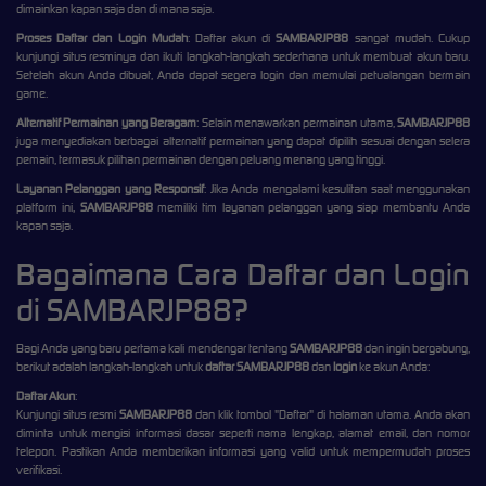
dimainkan kapan saja dan di mana saja.
Proses Daftar dan Login Mudah
: Daftar akun di
SAMBARJP88
sangat mudah. Cukup
kunjungi situs resminya dan ikuti langkah-langkah sederhana untuk membuat akun baru.
Setelah akun Anda dibuat, Anda dapat segera login dan memulai petualangan bermain
game.
Alternatif Permainan yang Beragam
: Selain menawarkan permainan utama,
SAMBARJP88
juga menyediakan berbagai alternatif permainan yang dapat dipilih sesuai dengan selera
pemain, termasuk pilihan permainan dengan peluang menang yang tinggi.
Layanan Pelanggan yang Responsif
: Jika Anda mengalami kesulitan saat menggunakan
platform ini,
SAMBARJP88
memiliki tim layanan pelanggan yang siap membantu Anda
kapan saja.
Bagaimana Cara Daftar dan Login
di SAMBARJP88?
Bagi Anda yang baru pertama kali mendengar tentang
SAMBARJP88
dan ingin bergabung,
berikut adalah langkah-langkah untuk
daftar SAMBARJP88
dan
login
ke akun Anda:
Daftar Akun
:
Kunjungi situs resmi
SAMBARJP88
dan klik tombol "Daftar" di halaman utama. Anda akan
diminta untuk mengisi informasi dasar seperti nama lengkap, alamat email, dan nomor
telepon. Pastikan Anda memberikan informasi yang valid untuk mempermudah proses
verifikasi.