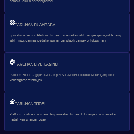
pemain untuk mencapai jackpot
TARUHAN OLAHRAGA
Sportsbook Gaming Platform Terbaik menawarkan lebih banyak game, odds yang
lebih tinggi, dan menyediakan pilihan yang lebih banyak untuk pemain.
TARUHAN LIVE KASINO
Platform Pilihan bagi perusahaan-perusahaan terbaik di dunia, dengan pilihan
variasi game terbanyak
TARUHAN TOGEL
Platform togel yang menarik dari perusahan terbaik di dunia yang menawarkan
hadiah kemenangan besar