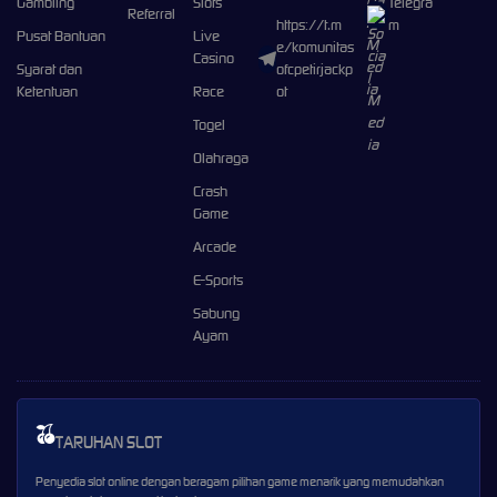
Gambling
Slots
Telegra
Referral
https://t.m
m
Pusat Bantuan
Live
e/komunitas
Casino
Syarat dan
ofcpetirjackp
Ketentuan
Race
ot
Togel
Olahraga
Crash
Game
Arcade
E-Sports
Sabung
Ayam
TARUHAN SLOT
Penyedia slot online dengan beragam pilihan game menarik yang memudahkan