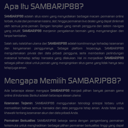
Apa Itu SAMBARJP88?
SAMBARJP88
adalah situs resmi yang menyediakan berbagai macam permainan online
terbaik, mulai dari permainan kasino, slot, hingga permainan live dealer yang dapat dinikmati
oleh semua jenis pemain. Dengan tampilan yang ramah pengguna dan sistem navigasi
yang intuitif,
SAMBARJP88
menjamin pengalaman bermain yang menyenangkan dan
tanpa hambatan.
Salah satu kelebihan utama dari
SAMBARJP88
adalah komitmennya terhadap keamanan
dan kenyamanan penggunanya. Sebagai platform terpercaya, SAMBARJP88
mengutamakan privasi dan data pribadi pengguna, serta memberikan perlindungan
maksimal terhadap setiap transaksi yang dilakukan. Hal ini menjadikan
SAMBARJP88
sebagai pilihan ideal untuk pemain yang menginginkan situs game yang tidak hanya seru
tetapi juga aman.
Mengapa Memilih SAMBARJP88?
Ada beberapa alasan mengapa
SAMBARJP88
menjadi pilihan banyak pemain game
online di Indonesia. Berikut adalah beberapa alasan utama:
Keamanan Terjamin
: SAMBARJP88 menggunakan teknologi enkripsi terbaru untuk
memastikan bahwa semua transaksi dan data pengguna tetap aman. Anda tidak perlu
khawatir tentang keamanan akun dan data pribadi Anda.
Permainan Berkualitas
: SAMBARJP88 bekerja sama dengan pengembang permainan
terkemuka untuk menghadirkan berbagai pilihan permainan berkualitas tinggi yang dapat