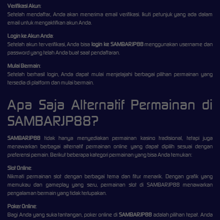
Verifikasi Akun
:
Setelah mendaftar, Anda akan menerima email verifikasi. Ikuti petunjuk yang ada dalam
email untuk mengaktifkan akun Anda.
Login ke Akun Anda
:
Setelah akun terverifikasi, Anda bisa
login ke SAMBARJP88
menggunakan username dan
password yang telah Anda buat saat pendaftaran.
Mulai Bermain
:
Setelah berhasil login, Anda dapat mulai menjelajahi berbagai pilihan permainan yang
tersedia di platform dan mulai bermain.
Apa Saja Alternatif Permainan di
SAMBARJP88?
SAMBARJP88
tidak hanya menyediakan permainan kasino tradisional, tetapi juga
menawarkan berbagai alternatif permainan online yang dapat dipilih sesuai dengan
preferensi pemain. Berikut beberapa kategori permainan yang bisa Anda temukan:
Slot Online
:
Nikmati permainan slot dengan berbagai tema dan fitur menarik. Dengan grafik yang
memukau dan gameplay yang seru, permainan slot di SAMBARJP88 menawarkan
pengalaman bermain yang tidak terlupakan.
Poker Online
:
Bagi Anda yang suka tantangan, poker online di
SAMBARJP88
adalah pilihan tepat. Anda