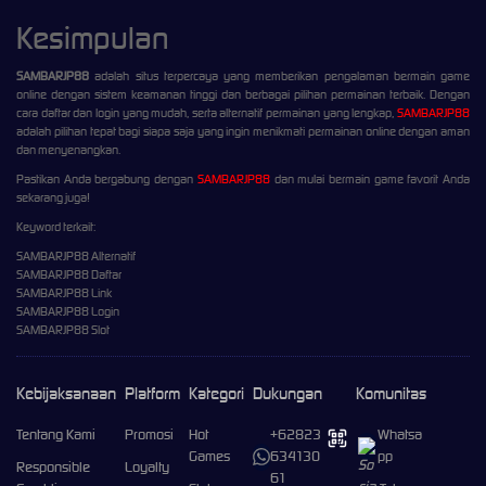
Kesimpulan
SAMBARJP88
adalah situs terpercaya yang memberikan pengalaman bermain game
online dengan sistem keamanan tinggi dan berbagai pilihan permainan terbaik. Dengan
cara daftar dan login yang mudah, serta alternatif permainan yang lengkap,
SAMBARJP88
adalah pilihan tepat bagi siapa saja yang ingin menikmati permainan online dengan aman
dan menyenangkan.
Pastikan Anda bergabung dengan
SAMBARJP88
dan mulai bermain game favorit Anda
sekarang juga!
Keyword terkait:
SAMBARJP88 Alternatif
SAMBARJP88 Daftar
SAMBARJP88 Link
SAMBARJP88 Login
SAMBARJP88 Slot
Kebijaksanaan
Platform
Kategori
Dukungan
Komunitas
Tentang Kami
Promosi
Hot
+62823
Whatsa
Games
634130
pp
Responsible
Loyalty
61