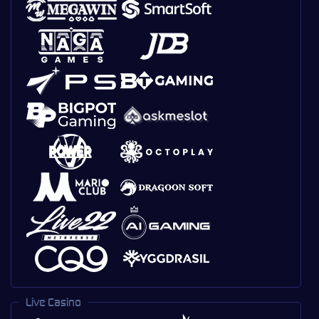
Live Casino