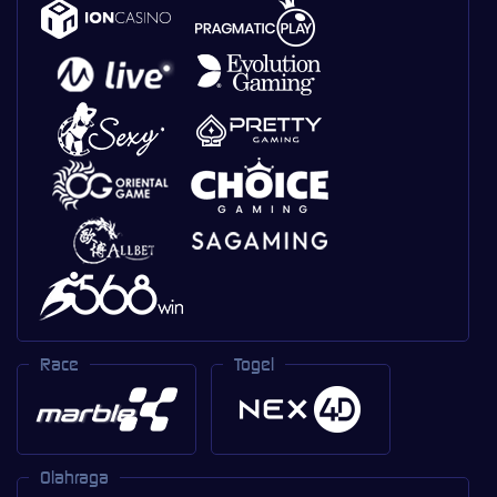
Race
Togel
Olahraga