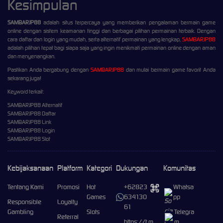
Kesimpulan
SAMBARJP88
adalah situs terpercaya yang memberikan pengalaman bermain game
online dengan sistem keamanan tinggi dan berbagai pilihan permainan terbaik. Dengan
cara daftar dan login yang mudah, serta alternatif permainan yang lengkap,
SAMBARJP88
adalah pilihan tepat bagi siapa saja yang ingin menikmati permainan online dengan aman
dan menyenangkan.
Pastikan Anda bergabung dengan
SAMBARJP88
dan mulai bermain game favorit Anda
sekarang juga!
Keyword terkait:
SAMBARJP88 Alternatif
SAMBARJP88 Daftar
SAMBARJP88 Link
SAMBARJP88 Login
SAMBARJP88 Slot
Kebijaksanaan
Platform
Kategori
Dukungan
Komunitas
Tentang Kami
Promosi
Hot
+62823
Whatsa
Games
634130
pp
Responsible
Loyalty
61
Gambling
Slots
Telegra
Referral
https://t.m
m