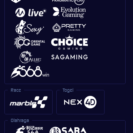
Race
Togel
Olahraga