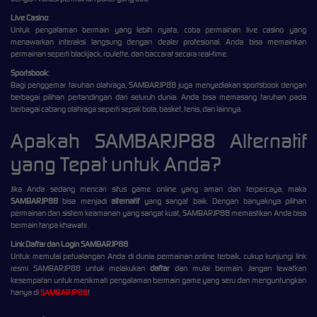
Live Casino
:
Untuk pengalaman bermain yang lebih nyata, coba permainan live casino yang
menawarkan interaksi langsung dengan dealer profesional. Anda bisa memainkan
permainan seperti blackjack, roulette, dan baccarat secara real-time.
Sportsbook
:
Bagi penggemar taruhan olahraga, SAMBARJP88 juga menyediakan sportsbook dengan
berbagai pilihan pertandingan dari seluruh dunia. Anda bisa memasang taruhan pada
berbagai cabang olahraga seperti sepak bola, basket, tenis, dan lainnya.
Apakah SAMBARJP88 Alternatif
yang Tepat untuk Anda?
Jika Anda sedang mencari situs game online yang aman dan terpercaya, maka
SAMBARJP88
bisa menjadi
alternatif
yang sangat baik. Dengan banyaknya pilihan
permainan dan sistem keamanan yang sangat kuat, SAMBARJP88 memastikan Anda bisa
bermain tanpa khawatir.
Link Daftar dan Login SAMBARJP88
Untuk memulai petualangan Anda di dunia permainan online terbaik, cukup kunjungi link
resmi SAMBARJP88 untuk melakukan
daftar
dan mulai bermain. Jangan lewatkan
kesempatan untuk menikmati pengalaman bermain game yang seru dan menguntungkan
hanya di
SAMBARJP88
!