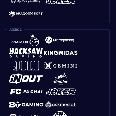
Arcade