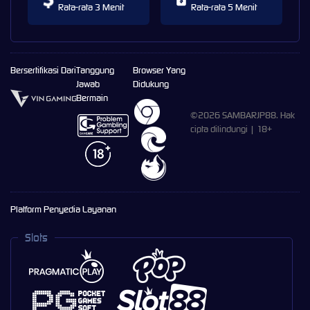
Rata-rata 3 Menit
Rata-rata 5 Menit
Bersertifikasi Dari
Tanggung
Browser Yang
Jawab
Didukung
Bermain
©2026 SAMBARJP88. Hak
cipta dilindungi | 18+
Platform Penyedia Layanan
Slots