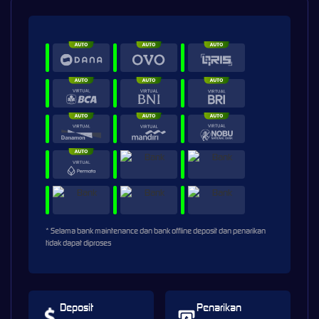
* Selama bank maintenance dan bank offline deposit dan penarikan
tidak dapat diproses
Deposit
Penarikan