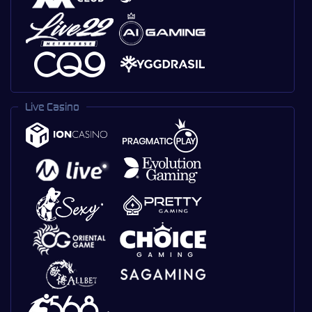
Live Casino