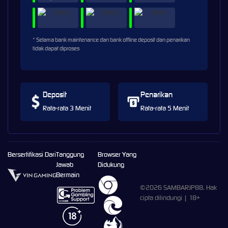
* Selama bank maintenance dan bank offline deposit dan penarikan
tidak dapat diproses
Deposit
Penarikan
Rata-rata 3 Menit
Rata-rata 5 Menit
Bersertifikasi Dari
Tanggung
Browser Yang
Jawab
Didukung
Bermain
©2026 SAMBARJP88. Hak
cipta dilindungi | 18+