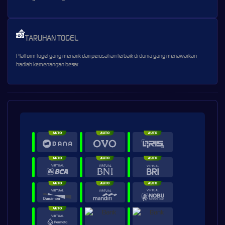
TARUHAN TOGEL
Platform togel yang menarik dari perusahan terbaik di dunia yang menawarkan
hadiah kemenangan besar