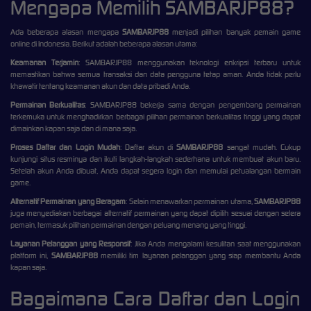
Mengapa Memilih SAMBARJP88?
Ada beberapa alasan mengapa
SAMBARJP88
menjadi pilihan banyak pemain game
online di Indonesia. Berikut adalah beberapa alasan utama:
Keamanan Terjamin
: SAMBARJP88 menggunakan teknologi enkripsi terbaru untuk
memastikan bahwa semua transaksi dan data pengguna tetap aman. Anda tidak perlu
khawatir tentang keamanan akun dan data pribadi Anda.
Permainan Berkualitas
: SAMBARJP88 bekerja sama dengan pengembang permainan
terkemuka untuk menghadirkan berbagai pilihan permainan berkualitas tinggi yang dapat
dimainkan kapan saja dan di mana saja.
Proses Daftar dan Login Mudah
: Daftar akun di
SAMBARJP88
sangat mudah. Cukup
kunjungi situs resminya dan ikuti langkah-langkah sederhana untuk membuat akun baru.
Setelah akun Anda dibuat, Anda dapat segera login dan memulai petualangan bermain
game.
Alternatif Permainan yang Beragam
: Selain menawarkan permainan utama,
SAMBARJP88
juga menyediakan berbagai alternatif permainan yang dapat dipilih sesuai dengan selera
pemain, termasuk pilihan permainan dengan peluang menang yang tinggi.
Layanan Pelanggan yang Responsif
: Jika Anda mengalami kesulitan saat menggunakan
platform ini,
SAMBARJP88
memiliki tim layanan pelanggan yang siap membantu Anda
kapan saja.
Bagaimana Cara Daftar dan Login