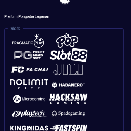
Platform Penyedia Layanan
Slots