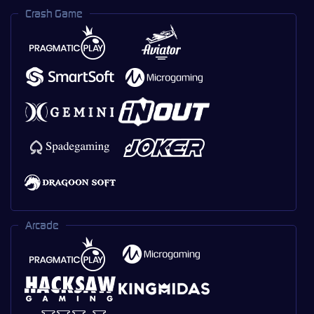
Crash Game
Arcade