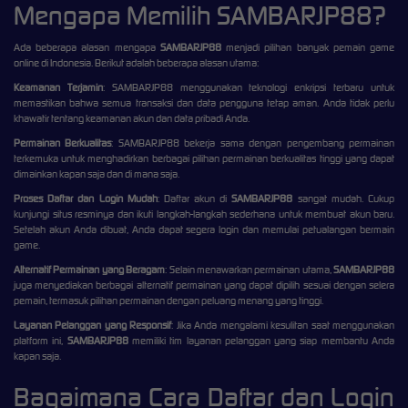
Mengapa Memilih SAMBARJP88?
Ada beberapa alasan mengapa
SAMBARJP88
menjadi pilihan banyak pemain game
online di Indonesia. Berikut adalah beberapa alasan utama:
Keamanan Terjamin
: SAMBARJP88 menggunakan teknologi enkripsi terbaru untuk
memastikan bahwa semua transaksi dan data pengguna tetap aman. Anda tidak perlu
khawatir tentang keamanan akun dan data pribadi Anda.
Permainan Berkualitas
: SAMBARJP88 bekerja sama dengan pengembang permainan
terkemuka untuk menghadirkan berbagai pilihan permainan berkualitas tinggi yang dapat
dimainkan kapan saja dan di mana saja.
Proses Daftar dan Login Mudah
: Daftar akun di
SAMBARJP88
sangat mudah. Cukup
kunjungi situs resminya dan ikuti langkah-langkah sederhana untuk membuat akun baru.
Setelah akun Anda dibuat, Anda dapat segera login dan memulai petualangan bermain
game.
Alternatif Permainan yang Beragam
: Selain menawarkan permainan utama,
SAMBARJP88
juga menyediakan berbagai alternatif permainan yang dapat dipilih sesuai dengan selera
pemain, termasuk pilihan permainan dengan peluang menang yang tinggi.
Layanan Pelanggan yang Responsif
: Jika Anda mengalami kesulitan saat menggunakan
platform ini,
SAMBARJP88
memiliki tim layanan pelanggan yang siap membantu Anda
kapan saja.
Bagaimana Cara Daftar dan Login