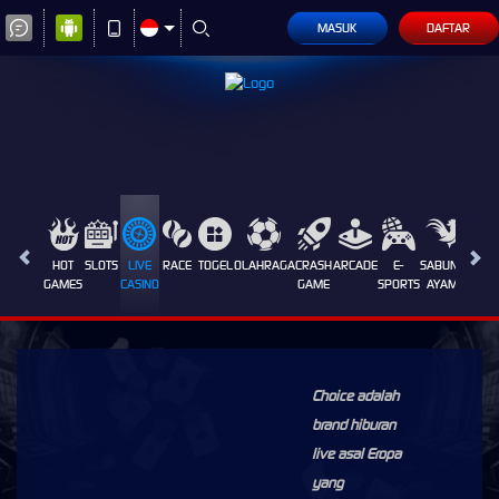
MASUK
DAFTAR
HOT
SLOTS
LIVE
RACE
TOGEL
OLAHRAGA
CRASH
ARCADE
E-
SABUNG
PROM
GAMES
CASINO
GAME
SPORTS
AYAM
Choice adalah
brand hiburan
live asal Eropa
yang