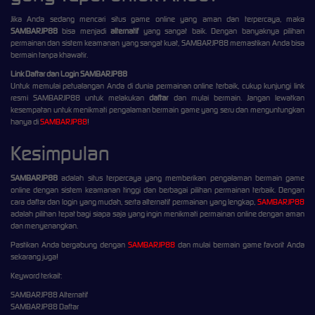
Jika Anda sedang mencari situs game online yang aman dan terpercaya, maka
SAMBARJP88
bisa menjadi
alternatif
yang sangat baik. Dengan banyaknya pilihan
permainan dan sistem keamanan yang sangat kuat, SAMBARJP88 memastikan Anda bisa
bermain tanpa khawatir.
Link Daftar dan Login SAMBARJP88
Untuk memulai petualangan Anda di dunia permainan online terbaik, cukup kunjungi link
resmi SAMBARJP88 untuk melakukan
daftar
dan mulai bermain. Jangan lewatkan
kesempatan untuk menikmati pengalaman bermain game yang seru dan menguntungkan
hanya di
SAMBARJP88
!
Kesimpulan
SAMBARJP88
adalah situs terpercaya yang memberikan pengalaman bermain game
online dengan sistem keamanan tinggi dan berbagai pilihan permainan terbaik. Dengan
cara daftar dan login yang mudah, serta alternatif permainan yang lengkap,
SAMBARJP88
adalah pilihan tepat bagi siapa saja yang ingin menikmati permainan online dengan aman
dan menyenangkan.
Pastikan Anda bergabung dengan
SAMBARJP88
dan mulai bermain game favorit Anda
sekarang juga!
Keyword terkait:
SAMBARJP88 Alternatif
SAMBARJP88 Daftar