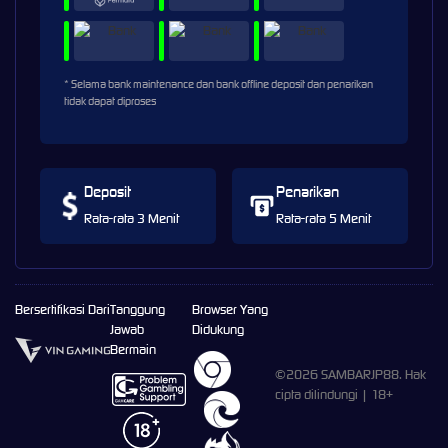
* Selama bank maintenance dan bank offline deposit dan penarikan
tidak dapat diproses
Deposit
Penarikan
Rata-rata 3 Menit
Rata-rata 5 Menit
Bersertifikasi Dari
Tanggung
Browser Yang
Jawab
Didukung
Bermain
©2026 SAMBARJP88. Hak
cipta dilindungi | 18+