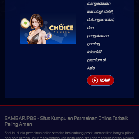
menyediakan
teknologi stabil,
dukungan lokal,
dan
pengalaman
gaming
interaktif
premium di
Asia.
MAIN
SAMBARJP88 - Situs Kumpulan Permainan Online Terbaik
Paling Aman
Saat ini, dunia permainan online semakin berkembang pesat, memberikan banyak pilihan
bagi para pemain untuk menikmati hiburan digital yang seru dan menguntungkan. Namun,